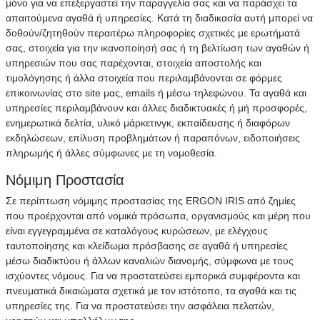
μόνο για να επεξεργαστεί την παραγγελία σας και να παράσχει τα
απαιτούμενα αγαθά ή υπηρεσίες. Κατά τη διαδικασία αυτή μπορεί να
δοθούν/ζητηθούν περαιτέρω πληροφορίες σχετικές με ερωτήματά
σας, στοιχεία για την ικανοποίησή σας ή τη βελτίωση των αγαθών ή
υπηρεσιών που σας παρέχονται, στοιχεία αποστολής και
τιμολόγησης ή άλλα στοιχεία που περιλαμβάνονται σε φόρμες
επικοινωνίας στο site μας, emails ή μέσω τηλεφώνου. Τα αγαθά και
υπηρεσίες περιλαμβάνουν και άλλες διαδικτυακές ή μή προσφορές,
ενημερωτικά δελτία, υλικό μάρκετινγκ, εκπαίδευσης ή διαφόρων
εκδηλώσεων, επίλυση προβλημάτων ή παραπόνων, ειδοποιήσεις
πληρωμής ή άλλες σύμφωνες με τη νομοθεσία.
Νόμιμη Προστασία
Σε περίπτωση νόμιμης προστασίας της ERGON IRIS από ζημίες
που προέρχονται από νομικά πρόσωπα, οργανισμούς και μέρη που
είναι εγγεγραμμένα σε καταλόγους κυρώσεων, με ελέγχους
ταυτοποίησης και κλείδωμα πρόσβασης σε αγαθά ή υπηρεσίες
μέσω διαδικτύου ή άλλων καναλιών διανομής, σύμφωνα με τους
ισχύοντες νόμους. Για να προστατεύσει εμπορικά συμφέροντα και
πνευματικά δικαιώματα σχετικά με τον ιστότοπο, τα αγαθά και τις
υπηρεσίες της. Για να προστατεύσει την ασφάλεια πελατών,